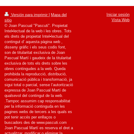
Iniciar sesión
Versión para imprimir
|
Mapa del
Vista Web
sitio
© Joan Pascual "Pascuti". Propietat
Intel•lectual de la web i les obres. Tots
els drets de propietat Intel•lectual del
contingut d’ aquesta pàgina web ,
disseny gràfic i els seus codis font,
son de titularitat exclusiva de Joan
Pascual Martí i gaudeix de la titularitat
exclusiva de tots els drets sobre les
obres contingudes a la web. Queda
prohibida la reproducció, distribució,
comunicació pública i transformació, ja
sigui total o parcial, sense l’autorització
expressa de Joan Pascual Martí de
qualsevol del contingut de la web.
.Tampoc assumim cap responsabilitat
per la informació continguda en les
pagines webs de tercers a les quals es
pot tenir accés per enllaços o
buscadors des de www.pascuti.com
Joan Pascual Martí es reserva el dret a
actualitzar, modificar o eliminar la