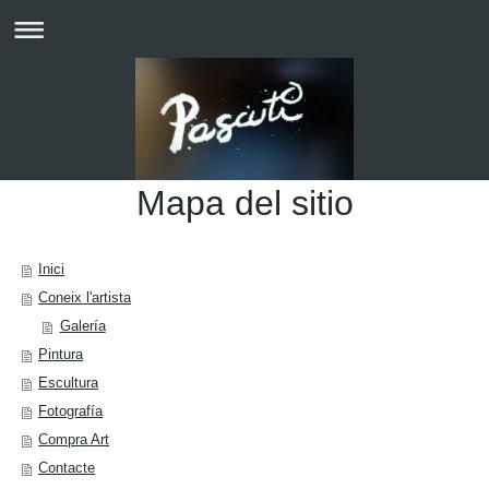
Mapa del sitio
Inici
Coneix l'artista
Galería
Pintura
Escultura
Fotografía
Compra Art
Contacte